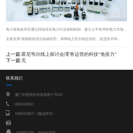
电力体制改革应通过持续优化电力行业体制机制、建立公平有序的电力市场，
全面支撑 我国能源清洁低碳转型、保障电力安全稳定供应，促进技术和...
上一篇:
霍尼韦尔线上探讨会|零售运营的科技“免疫力”
下一篇:
无
联系我们
厦门市翔安区祥吴四里十号101
18065928825
18065928825（微信同号）
1836842509
1836842509