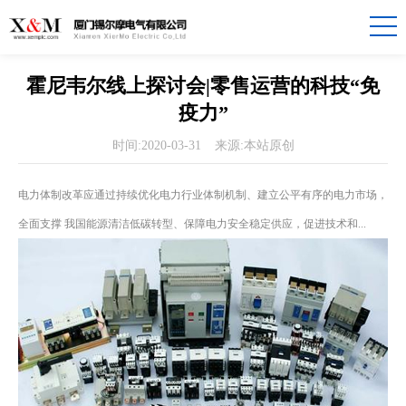
霍尼韦尔线上探讨会|零售运营的科技“免
疫力”
时间:2020-03-31
来源:本站原创
电力体制改革应通过持续优化电力行业体制机制、建立公平有序的电力市场，
全面支撑 我国能源清洁低碳转型、保障电力安全稳定供应，促进技术和...