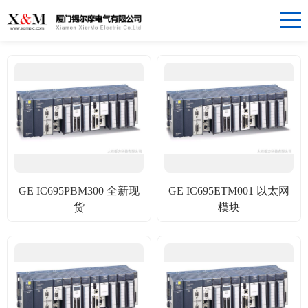
GE IC695PBM300 全新现
GE IC695ETM001 以太网
货
模块