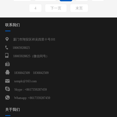
4
下一页
末页
联系我们
厦门市翔安区祥吴四里十号101
18065928825
18065928825（微信同号）
1836842509
1836842509
xemplc@163.com
Skype : +8617359287459
Whatsapp: +8617359287459
关于我们