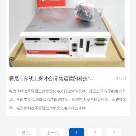
霍尼韦尔线上探讨会|零售运营的科技“免疫力”
03-21
电力体制改革应通过持续优化电力行业体制机制、建立公平有序的电力市
场，全面支撑 我国能源清洁低碳转型、保障电力安全稳定供应，促进技术
和... 电力体制改革应通过持续优化电力行业体制...
首页
上一页
1
2
3