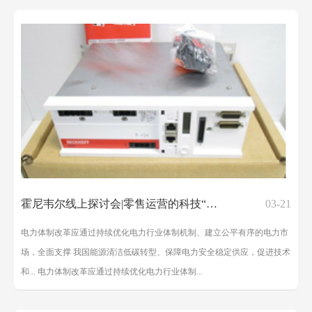
霍尼韦尔线上探讨会|零售运营的科技“免疫力”
03-21
电力体制改革应通过持续优化电力行业体制机制、建立公平有序的电力市
场，全面支撑 我国能源清洁低碳转型、保障电力安全稳定供应，促进技术
和... 电力体制改革应通过持续优化电力行业体制...