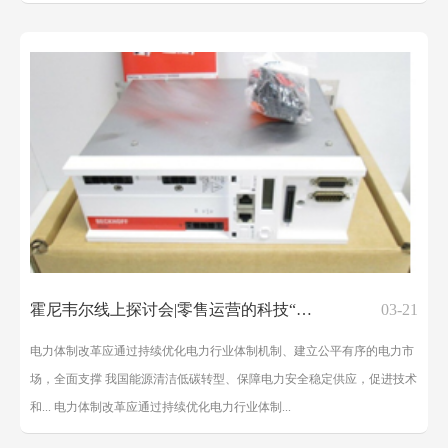
霍尼韦尔线上探讨会|零售运营的科技“免疫力”
03-21
电力体制改革应通过持续优化电力行业体制机制、建立公平有序的电力市
场，全面支撑 我国能源清洁低碳转型、保障电力安全稳定供应，促进技术
和... 电力体制改革应通过持续优化电力行业体制...