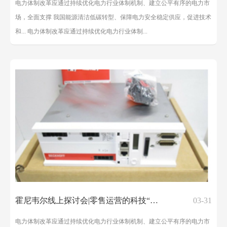
电力体制改革应通过持续优化电力行业体制机制、建立公平有序的电力市
场，全面支撑 我国能源清洁低碳转型、保障电力安全稳定供应，促进技术
和... 电力体制改革应通过持续优化电力行业体制...
霍尼韦尔线上探讨会|零售运营的科技“免疫力”
03-31
电力体制改革应通过持续优化电力行业体制机制、建立公平有序的电力市